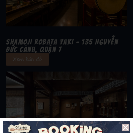
SHAMOJI ROBATA YAKI - 135 NGUYỄN
ĐỨC CẢNH, QUẬN 7
Xem bản đồ