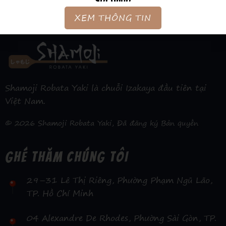
XEM THÔNG TIN
Shamoji Robata Yaki là chuỗi Izakaya đầu tiên tại
Việt Nam.
© 2026 Shamoji Robata Yaki, Đã đăng ký Bản quyền
GHÉ THĂM CHÚNG TÔI
29–31 Lê Thị Riêng, Phường Phạm Ngũ Lão,
TP. Hồ Chí Minh
04 Alexandre De Rhodes, Phường Sài Gòn, TP.