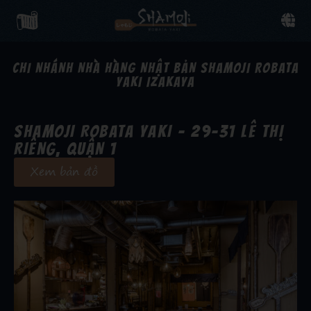
CHI NHÁNH NHÀ HÀNG NHẬT BẢN SHAMOJI ROBATA
YAKI IZAKAYA
SHAMOJI ROBATA YAKI - 29-31 LÊ THỊ
RIÊNG, QUẬN 1
Xem bản đồ